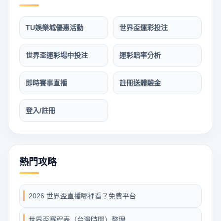
TU娛樂城優惠活動
世界盃運彩投注
世界盃運彩場中投注
運彩賠率分析
即時賽事直播
註冊送體驗金
登入/註冊
熱門攻略
2026 世界盃直播哪裡看？免費平台
世界盃賽程表（台灣時間）整理