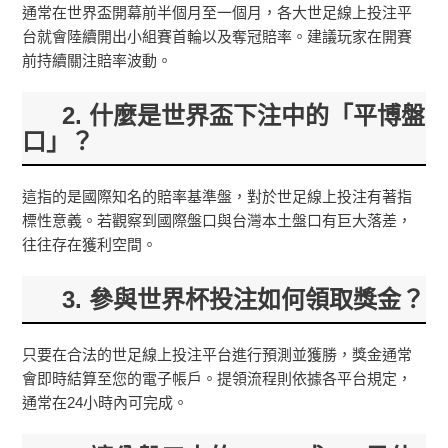
通常在世界盃開幕前半個月至一個月，各大世足線上投注平
台就會陸續開出小組賽首輪以及奪冠賠率。建議玩家在開賽
前持續關注賠率波動。
2. 什麼是世界盃下注中的「平博盤
口」？
這指的是國際知名的賠率基準盤，對於世足線上投注有著指
標性意義。若觀察到國際盤口與台灣本土盤口有巨大落差，
往往存在獲利空間。
3. 參與世界杯投注如何領取獎金？
只要在合法的世足線上投注平台進行預測並獲勝，獎金通常
會即時結算至您的電子帳戶。提領流程則依據各平台規定，
通常在24小時內可完成。