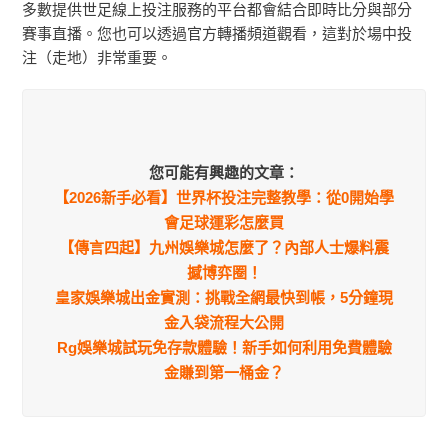
多數提供世足線上投注服務的平台都會結合即時比分與部分
賽事直播。您也可以透過官方轉播頻道觀看，這對於場中投
注（走地）非常重要。
您可能有興趣的文章：
【2026新手必看】世界杯投注完整教學：從0開始學
會足球運彩怎麼買
【傳言四起】九州娛樂城怎麼了？內部人士爆料震
撼博弈圈！
皇家娛樂城出金實測：挑戰全網最快到帳，5分鐘現
金入袋流程大公開
Rg娛樂城試玩免存款體驗！新手如何利用免費體驗
金賺到第一桶金？