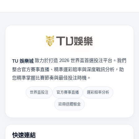
致力於打造 2026 世界盃首選投注平台。我們
TU 娛樂城
整合官方賽事直播、精準運彩賠率與深度戰訊分析，助
您精準掌握比賽節奏與最佳投注時機。
世界盃投注
官方賽事直播
運彩賠率分析
註冊送體驗金
快速連結