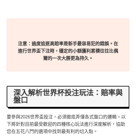
注意：過度追逐高賠率是新手最容易犯的錯誤。在
進行世界盃下注時，穩定的小額獲利累積往往比偶
爾的一次大勝更為持久。
深入解析世界杯投注玩法：賠率與
盤口
要參與2026世界盃投注，必須徹底弄懂各式盤口的邏輯。以
下將針對目前最受歡迎的四種核心玩法進行深度解析，協助
您在五花八門的選項中找到最有利的切入點。