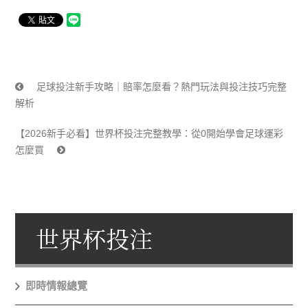
足球投注新手攻略｜賠率怎麼看？熱門玩法與投注技巧完整
解析
【2026新手必看】世界杯投注完整教學：從0開始學會足球運彩
怎麼買
世界杯投注
即時情報總覽