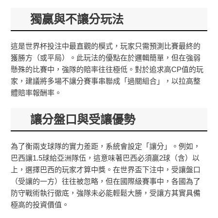
獨贏與不讓分玩法
這是世界杯投注中最直觀的模式，玩家只需預測比賽最終的
獲勝方（或平局）。此玩法的優點在於邏輯簡單，但在強弱
懸殊的比賽中，強隊的賠率往往極低。對於追求高CP值的玩
家，建議將多場不讓分賽事串聯成「過關組合」，以拉高整
體賠率報酬率。
讓分盤口與受讓優勢
為了衡兩支球隊的實力差距，系統會設定「讓分」。例如，
巴西讓1.5球給亞洲隊伍，這意味著巴西必須贏2球（含）以
上，選擇巴西的玩家才算中獎。在世界盃下注中，受讓盤口
（受讓的一方）往往被忽略，但在國際級賽事中，各國為了
防守戰術執行徹底，強隊未必能輕鬆大勝，受讓方其實具備
極高的投資價值。